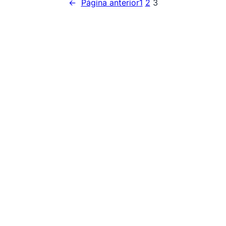
←
Página anterior
1
2
3