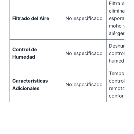
Filtra el air
elimina pol
Filtrado del Aire
No especificado
esporas de
moho y
alérgenos
Deshumidif
Control de
No especificado
controla
Humedad
humedad y
Temporiza
Características
controles
No especificado
Adicionales
remotos, r
confort té