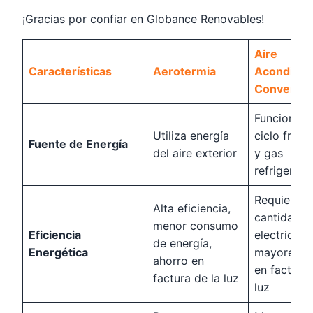
¡Gracias por confiar en Globance Renovables!
Aire
Características
Aerotermia
Acondicio
Convencio
Funciona c
Utiliza energía
ciclo frigor
Fuente de Energía
del aire exterior
y gas
refrigerant
Requiere al
Alta eficiencia,
cantidad d
menor consumo
Eficiencia
electricida
de energía,
Energética
mayores c
ahorro en
en factura 
factura de la luz
luz