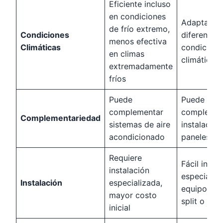
Eficiente incluso
en condiciones
Adaptable 
de frío extremo,
Condiciones
diferentes
menos efectiva
Climáticas
condicione
en climas
climáticas
extremadamente
fríos
Puede
Puede
complementar
complemen
Complementariedad
sistemas de aire
instalacion
acondicionado
paneles so
Requiere
Fácil instal
instalación
especialme
Instalación
especializada,
equipos ti
mayor costo
split o mult
inicial