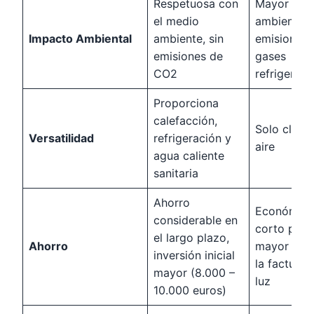
Respetuosa con
Mayor imp
el medio
ambiental,
Impacto Ambiental
ambiente, sin
emisiones 
emisiones de
gases
CO2
refrigerant
Proporciona
calefacción,
Solo climat
Versatilidad
refrigeración y
aire
agua caliente
sanitaria
Ahorro
Económico
considerable en
corto plaz
el largo plazo,
Ahorro
mayor gas
inversión inicial
la factura 
mayor (8.000 –
luz
10.000 euros)