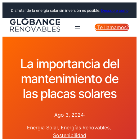
Disfrutar de la energía solar sin inversión es posible.
Descubre cómo
¿Te llamamos?
La importancia del
mantenimiento de
las placas solares
Ago 3, 2024
·
Energia Solar
, 
Energías Renovables
, 
Sostenibilidad